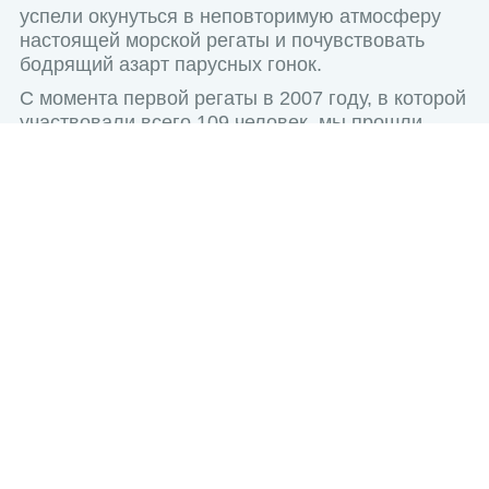
успели окунуться в неповторимую атмосферу
настоящей морской регаты и почувствовать
бодрящий азарт парусных гонок.
С момента первой регаты в 2007 году, в которой
участвовали всего 109 человек, мы прошли
огромный путь. На Весенней Регате 2023 года
нас было уже 430 — и с каждым сезоном
сообщество растёт.
Мы создаём комфортные и безопасные условия
благодаря мягкому климату и флоту надёжных
яхт Bavaria 46. А вечеринки после гонок в
укромных бухтах превращают каждый вечер в
маленький праздник.
www.sailweek.ru
→
Остались вопросы? Напишите нам в
телеграм
,
в
соцсетях
или позвоните по телефону
+7(916)229-63-47
.
Мы постараемся ответить на ваш вопрос как